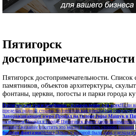
Пятигорск
достопримечательности
Пятигорск достопримечательности. Список
памятников, объектов архитерктуры, скульп
фонтаны, церкви, погосты и парки города к
Пятигорская грязелечебница - оздоровление для всех!
Если в
пределах родной страны, то пятигорская прекрасная грязелечеб
Завораживающее озеро Провал на склоне горы Машук в Пя
названием Провал в городе Пятигорск имеет свою занимательн
вызовет желание посетить это место и увидеть своими глазами
богатая фантазия
Немка Эльза, у которой была дача, сделала и