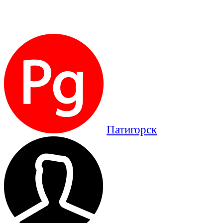
Патигорск