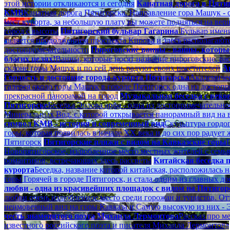
этой истории откликаются и сегодня
Канатная дорога в Пятиг
КМВ
Канатная дорога Пятигорска. Направление гора Машук -
мест курорта, за небольшую плату вы можете подняться на вер
город с высоты
Пятигорский бульвар Гагарина
Бульвар имен
является продолжением проспекта Кирова и здесь располагают
достопримечательности
Пироговские ванны - ванны, которы
благих целях!
Ванны, которые носят название пироговские, р
склоне горы Машук и по сей день радуют своих посетителей
А
Гордость и достояние города-курорта Пятигорска
Академичес
галерея около горы Машук в городе Пятигорск одна из достопр
прекрасной панорамой на город
Музыкальная беседка с веков
Пятигорске
Беседка Эолова арфа - одна из достопримечательн
Минеральных Вод, с которой открывается панорамный вид на в
символ КМВ - история и современный вид
Скульптура гордог
горы, которая появилась в начале ХХ века и до сих пор радует
Пятигорск
Пятигорские пляжи с видом на Кавказские горы
Новопятигорское, излюбленное место местных жителей с семь
романтиков, встречающих здесь рассветы
Китайская беседка п
курорта
Беседка, название которой китайская, расположилась 
горы Горячей в городе Пятигорск, и стала одним из главных д
любви - одна из красивейших площадок с видом на Пятигор
любви очень излюбленное место среди горожан и туристов. От
неимоверный вид на горы Кавказа и Самую высокую из них - 
честь знаменитого поэта Михаила Лермонтова
Рассказ про м
известного российского поэта и писателя Михаила Лермонтова