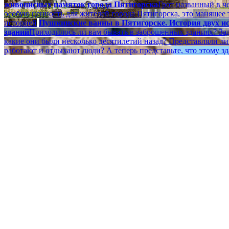
живописных памяток города Пятигорска
Грот названный в ч
особую ценность для жителей города Пятигорска, это манящее 
историей
Пушкинские ванны в Пятигорске. История двух и
зданий
Приходилось ли вам бывать в заброшенных зданиях? За
какие они были несколько десятилетий назад? Представляли ли 
работают и отдыхают люди? А теперь представьте, что этому зд