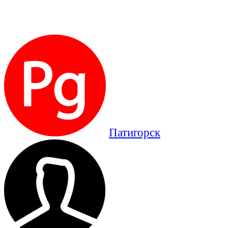
Патигорск