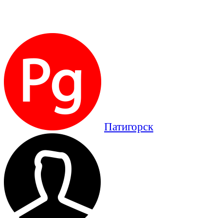
Патигорск