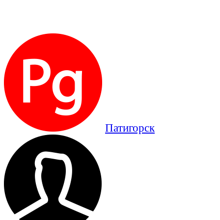
Патигорск