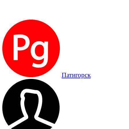
Патигорск