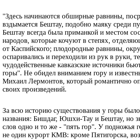
"Здесь начинаются обширные равнины, пос
вздымается Бештау, подобно маяку среди пу
Бештау всегда была приманкой и местом со
народов, которые кочуют в степях, отделя
от Каспийского; плодородные равнины, окр
оспаривались и переходили из рук в руки, те
чудодейственные кавказские источники бьют
горы". Не обидел вниманием гору и известн
Михаил Лермонтов, который романтично опи
своих произведений.
За всю историю существования у горы было
названия: Бишдаг, Юшхи-Тау и Бештау, но з
слов одно и то же - "пять гор". У подножья
не один курорт КМВ: кроме Пятигорска, воз