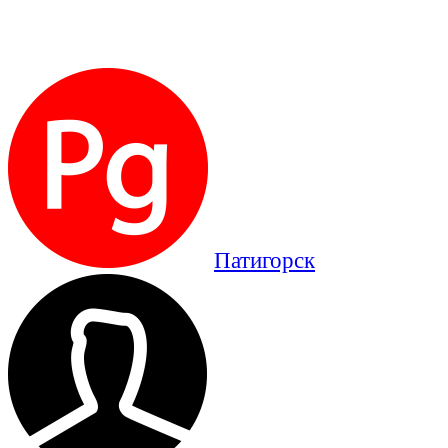
Патигорск