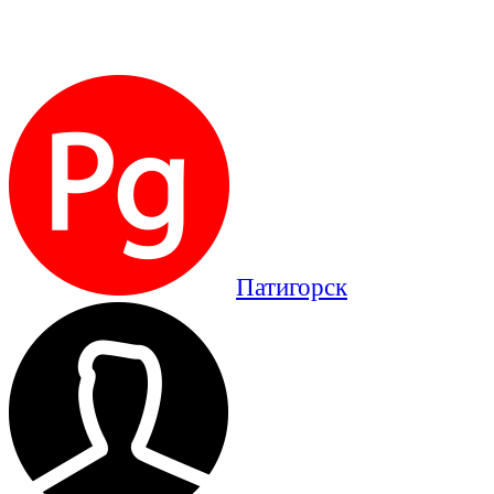
Патигорск